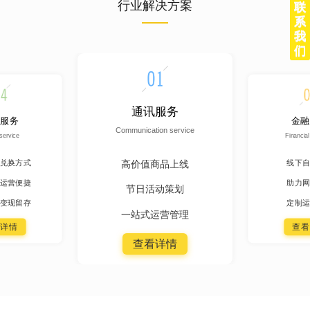
行业解决方案
联
系
我
们
通讯服务
服务
金融
Communication service
service
Financial
高价值商品上线
兑换方式
线下自
运营便捷
助力网
节日活动策划
变现留存
定制运
一站式运营管理
详情
查看
查看详情